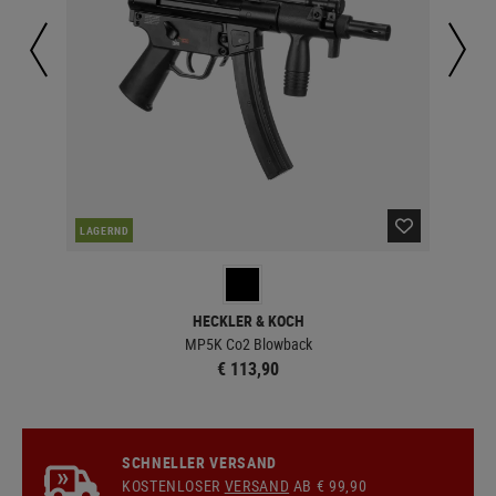
LAGERND
LA
HECKLER & KOCH
MP5K Co2 Blowback
€ 113,90
SCHNELLER VERSAND
KOSTENLOSER
VERSAND
AB € 99,90