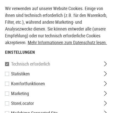
14410 PRODUKTE SOFORT AB LAGER VERFÜGBAR
Wir verwenden auf unserer Website Cookies. Einige von
ihnen sind technisch erforderlich (z.B. für den Warenkorb,
Filter, etc.), während andere Marketing- und
Analysezwecke dienen. Sie können entweder alle (unsere
EUROPÄISCHER AIRSOFT SHOP & GROßHÄNDLER
Empfehlung) oder nur technisch erforderliche Cookies
akzeptieren.
Mehr Informationen zum Datenschutz lesen.
Home
Tuning & Parts
AEG Internals
Piston Heads
EINSTELLUNGEN
Guarder
Technisch erforderlich
Statistiken
Aluminum Ventilation Piston
Komfortfunktionen
Head
Marketing
StoreLocator