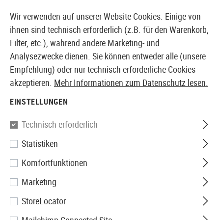
14410 PRODUKTE SOFORT AB LAGER VERFÜGBAR
Wir verwenden auf unserer Website Cookies. Einige von
ihnen sind technisch erforderlich (z.B. für den Warenkorb,
Filter, etc.), während andere Marketing- und
Analysezwecke dienen. Sie können entweder alle (unsere
EUROPÄISCHER AIRSOFT SHOP & GROßHÄNDLER
Empfehlung) oder nur technisch erforderliche Cookies
akzeptieren.
Mehr Informationen zum Datenschutz lesen.
Home
Tuning & Parts
AEG Internals
Hop Up Gumm
EINSTELLUNGEN
Prometheus
Technisch erforderlich
Statistiken
Air Seal Hop-Up Rubber Soft
Komfortfunktionen
Type
Marketing
StoreLocator