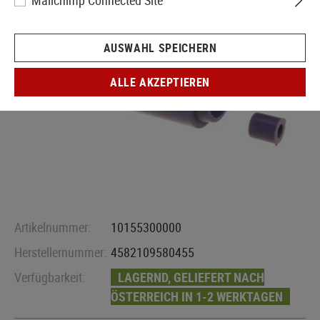
Mailchimp Connected Site
AUSWAHL SPEICHERN
ALLE AKZEPTIEREN
Artikelnummer:
10155300000
Herstellernummer:
4582109580455
Verfügbarkeit:
LAGERND, GELIEFERT NACH
ÖSTERREICH IN 1-2 WERKTAGEN