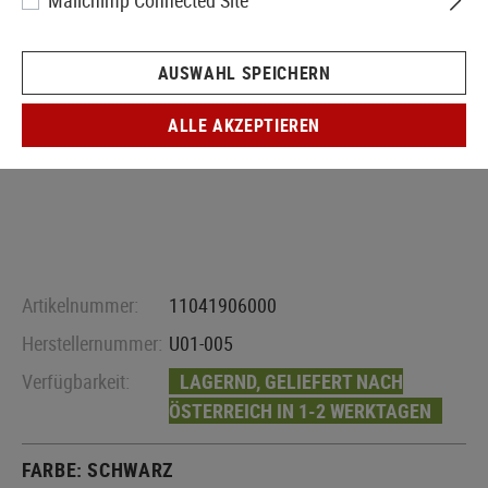
Mailchimp Connected Site
AUSWAHL SPEICHERN
ALLE AKZEPTIEREN
Artikelnummer:
11041906000
Herstellernummer:
U01-005
Verfügbarkeit:
LAGERND, GELIEFERT NACH
ÖSTERREICH IN 1-2 WERKTAGEN
FARBE:
SCHWARZ