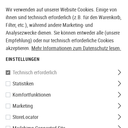
14 TAGE GELD-ZURÜCK-GARANTIE
Wir verwenden auf unserer Website Cookies. Einige von
ihnen sind technisch erforderlich (z.B. für den Warenkorb,
Filter, etc.), während andere Marketing- und
Analysezwecke dienen. Sie können entweder alle (unsere
EUROPÄISCHER AIRSOFT SHOP & GROßHÄNDLER
Empfehlung) oder nur technisch erforderliche Cookies
akzeptieren.
Mehr Informationen zum Datenschutz lesen.
Home
Airsoft Zubehör
Anbauteile
Schienen
Spez
EINSTELLUNGEN
Action Army
Technisch erforderlich
Statistiken
AAP01 Rail Set
Komfortfunktionen
Marketing
StoreLocator