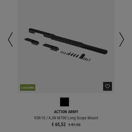
LAGERND
LA
ACTION ARMY
VSR-10 / KJW M700 Long Scope Mount
€ 65,52
€ 81,90