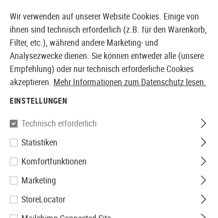
14397 PRODUKTE SOFORT AB LAGER VERFÜGBAR
Wir verwenden auf unserer Website Cookies. Einige von
ihnen sind technisch erforderlich (z.B. für den Warenkorb,
Filter, etc.), während andere Marketing- und
Analysezwecke dienen. Sie können entweder alle (unsere
EUROPÄISCHER AIRSOFT SHOP & GROßHÄNDLER
Empfehlung) oder nur technisch erforderliche Cookies
akzeptieren.
Mehr Informationen zum Datenschutz lesen.
Home
Airsoft-Waffen
Airsoft Sniper Rifles
Bolt Ac
EINSTELLUNGEN
Action Army
Technisch erforderlich
Statistiken
AAC T11 Short Bolt Action
Komfortfunktionen
Sniper Rifle
Marketing
StoreLocator