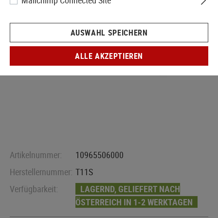
Mailchimp Connected Site
AUSWAHL SPEICHERN
ALLE AKZEPTIEREN
Artikelnummer:
10965506000
Herstellernummer:
T11S
Verfügbarkeit:
LAGERND, GELIEFERT NACH
ÖSTERREICH IN 1-2 WERKTAGEN