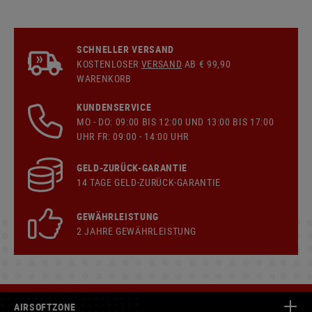
SCHNELLER VERSAND
KOSTENLOSER
VERSAND
AB € 99,90
WARENKORB
KUNDENSERVICE
MO - DO: 09:00 BIS 12:00 UND 13:00 BIS 17:00
UHR FR: 09:00 - 14:00 UHR
GELD-ZURÜCK-GARANTIE
14 TAGE GELD-ZURÜCK-GARANTIE
GEWÄHRLEISTUNG
2 JAHRE GEWÄHRLEISTUNG
AIRSOFTZONE