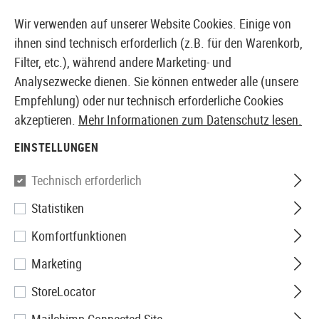
14410 PRODUKTE SOFORT AB LAGER VERFÜGBAR
Wir verwenden auf unserer Website Cookies. Einige von
ihnen sind technisch erforderlich (z.B. für den Warenkorb,
Filter, etc.), während andere Marketing- und
Analysezwecke dienen. Sie können entweder alle (unsere
EUROPÄISCHER AIRSOFT SHOP & GROßHÄNDLER
Empfehlung) oder nur technisch erforderliche Cookies
akzeptieren.
Mehr Informationen zum Datenschutz lesen.
Home
Airsoft-Ausrüstung
Tragesystem / Einsatzwes
EINSTELLUNGEN
Blackhawk
Technisch erforderlich
Statistiken
9 Inch Speed Clips 6pcs
Komfortfunktionen
Marketing
StoreLocator