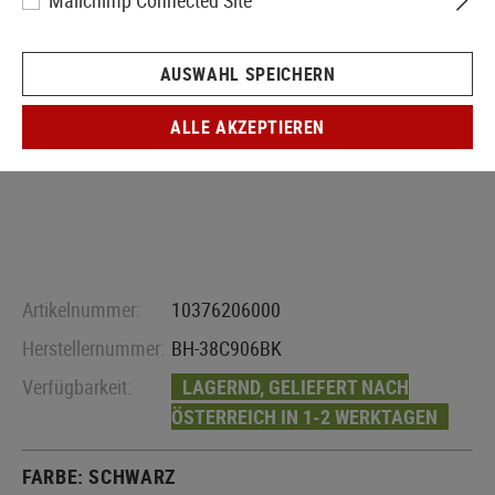
Mailchimp Connected Site
AUSWAHL SPEICHERN
ALLE AKZEPTIEREN
Artikelnummer:
10376206000
Herstellernummer:
BH-38C906BK
Verfügbarkeit:
LAGERND, GELIEFERT NACH
ÖSTERREICH IN 1-2 WERKTAGEN
FARBE:
SCHWARZ