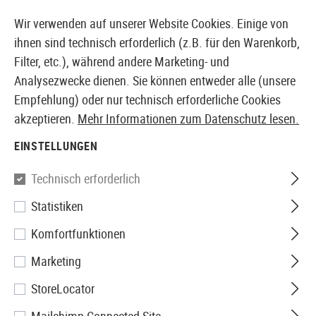
14387 PRODUKTE SOFORT AB LAGER VERFÜGBAR
Wir verwenden auf unserer Website Cookies. Einige von
ihnen sind technisch erforderlich (z.B. für den Warenkorb,
Filter, etc.), während andere Marketing- und
Analysezwecke dienen. Sie können entweder alle (unsere
EUROPÄISCHER AIRSOFT SHOP & GROßHÄNDLER
Empfehlung) oder nur technisch erforderliche Cookies
akzeptieren.
Mehr Informationen zum Datenschutz lesen.
Home
Tuning & Parts
AEG Internals
Lager
6mm B
EINSTELLUNGEN
Classic Army
Technisch erforderlich
Statistiken
6mm Bearing Set
Komfortfunktionen
Marketing
StoreLocator