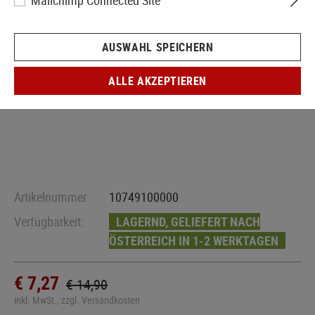
Mailchimp Connected Site
AUSWAHL SPEICHERN
ALLE AKZEPTIEREN
Artikelnummer:
10749100000
Verfügbarkeit:
LAGERND, GELIEFERT NACH
ÖSTERREICH IN 1-2 WERKTAGEN
€ 7,27
€ 14,90
inkl. MwSt., zzgl. Versandkosten