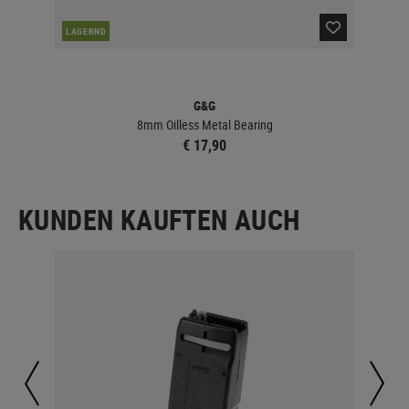
LAGERND
LA
G&G
8mm Oilless Metal Bearing
€ 17,90
KUNDEN KAUFTEN AUCH