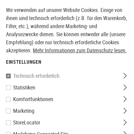
14410 PRODUKTE SOFORT AB LAGER VERFÜGBAR
Wir verwenden auf unserer Website Cookies. Einige von
ihnen sind technisch erforderlich (z.B. für den Warenkorb,
Filter, etc.), während andere Marketing- und
Analysezwecke dienen. Sie können entweder alle (unsere
EUROPÄISCHER AIRSOFT SHOP & GROßHÄNDLER
Empfehlung) oder nur technisch erforderliche Cookies
akzeptieren.
Mehr Informationen zum Datenschutz lesen.
Home
Tuning & Parts
GBR Internals
Innenläufe
EINSTELLUNGEN
Archwick
Technisch erforderlich
Statistiken
6.03 GBB Inner Barrel 117mm
Komfortfunktionen
Marketing
StoreLocator