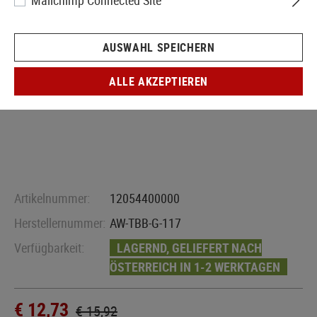
Mailchimp Connected Site
AUSWAHL SPEICHERN
ALLE AKZEPTIEREN
Artikelnummer:
12054400000
Herstellernummer:
AW-TBB-G-117
Verfügbarkeit:
LAGERND, GELIEFERT NACH
ÖSTERREICH IN 1-2 WERKTAGEN
€ 12,73
€ 15,92