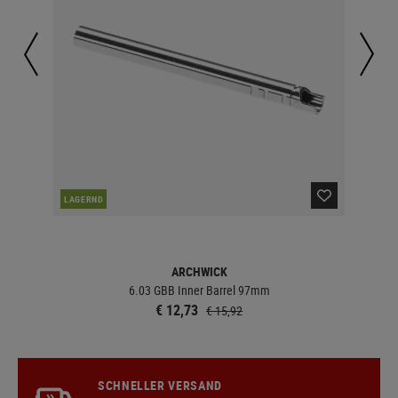
LAGERND
LA
ARCHWICK
6.03 GBB Inner Barrel 97mm
€ 12,73
€ 15,92
SCHNELLER VERSAND