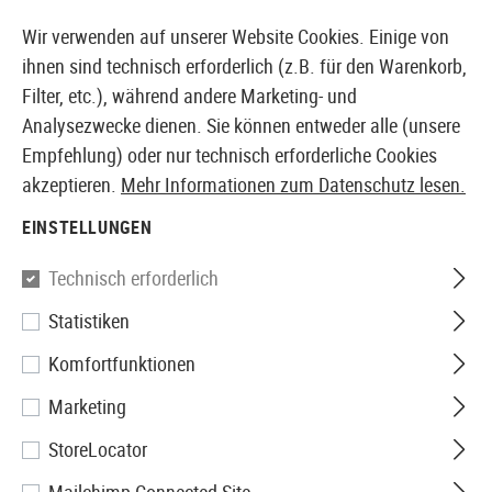
14371 PRODUKTE SOFORT AB LAGER VERFÜGBAR
Wir verwenden auf unserer Website Cookies. Einige von
ihnen sind technisch erforderlich (z.B. für den Warenkorb,
Filter, etc.), während andere Marketing- und
Analysezwecke dienen. Sie können entweder alle (unsere
EUROPÄISCHER AIRSOFT SHOP & GROßHÄNDLER
Empfehlung) oder nur technisch erforderliche Cookies
akzeptieren.
Mehr Informationen zum Datenschutz lesen.
Home
Tuning & Parts
GBR Internals
Innenläufe
EINSTELLUNGEN
Archwick
Technisch erforderlich
Statistiken
6.03 GBB Inner Barrel 113mm
Komfortfunktionen
Marketing
StoreLocator