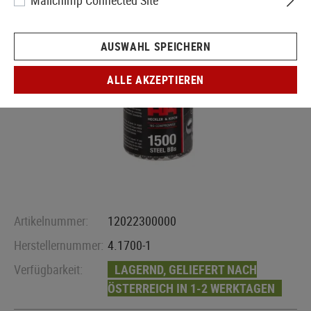
Mailchimp Connected Site
AUSWAHL SPEICHERN
ALLE AKZEPTIEREN
Artikelnummer:
12022300000
Herstellernummer:
4.1700-1
Verfügbarkeit:
LAGERND, GELIEFERT NACH
ÖSTERREICH IN 1-2 WERKTAGEN