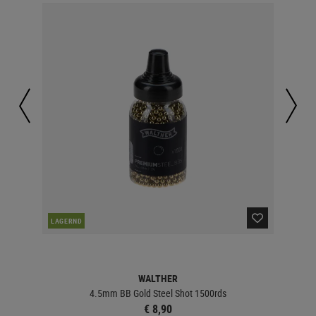
LAGERND
LA
WALTHER
4.5mm BB Gold Steel Shot 1500rds
€ 8,90