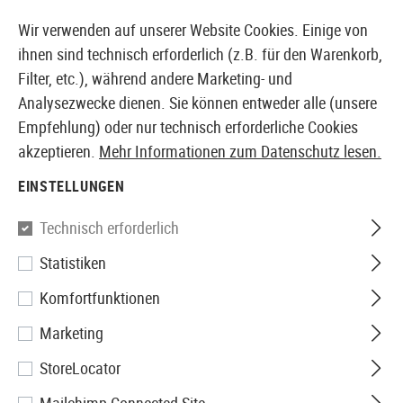
14397 PRODUKTE SOFORT AB LAGER VERFÜGBAR
Wir verwenden auf unserer Website Cookies. Einige von
ihnen sind technisch erforderlich (z.B. für den Warenkorb,
Filter, etc.), während andere Marketing- und
Analysezwecke dienen. Sie können entweder alle (unsere
EUROPÄISCHER AIRSOFT SHOP & GROßHÄNDLER
Empfehlung) oder nur technisch erforderliche Cookies
akzeptieren.
Mehr Informationen zum Datenschutz lesen.
Home
Airguns
Munition
4.5mm BBs
4.5mm BB Bl
EINSTELLUNGEN
Heckler & Koch
Technisch erforderlich
Statistiken
4.5mm BB Black Steel Shot
Komfortfunktionen
1500rds Bottle
Marketing
StoreLocator