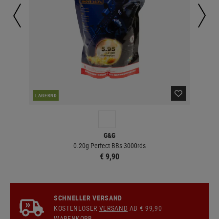
DER
LAGERND
G&G
0.20g Perfect BBs 3000rds
€ 9,90
SCHNELLER VERSAND
KOSTENLOSER
VERSAND
AB € 99,90
WARENKORB