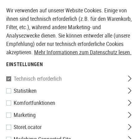
14387 PRODUKTE SOFORT AB LAGER VERFÜGBAR
Wir verwenden auf unserer Website Cookies. Einige von
ihnen sind technisch erforderlich (z.B. für den Warenkorb,
Filter, etc.), während andere Marketing- und
Analysezwecke dienen. Sie können entweder alle (unsere
EUROPÄISCHER AIRSOFT SHOP & GROßHÄNDLER
Empfehlung) oder nur technisch erforderliche Cookies
akzeptieren.
Mehr Informationen zum Datenschutz lesen.
Home
Tuning & Parts
AEG Internals
Motoren
Mo
EINSTELLUNGEN
Action Army
Technisch erforderlich
Statistiken
35000R Infinity Motor Long
Komfortfunktionen
Axis
Marketing
StoreLocator