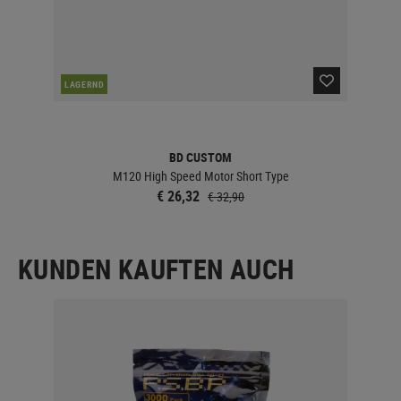
LAGERND
LA
BD CUSTOM
M120 High Speed Motor Short Type
€ 26,32
€ 32,90
KUNDEN KAUFTEN AUCH