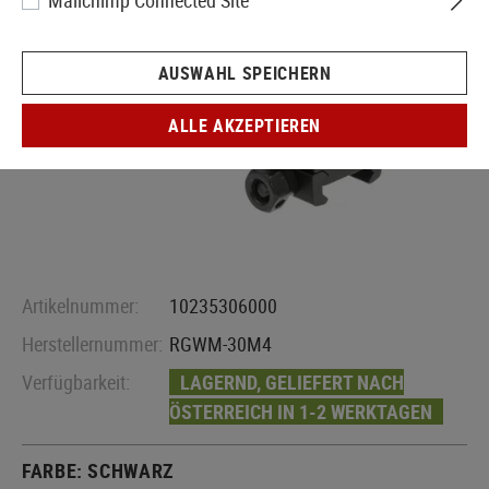
Mailchimp Connected Site
AUSWAHL SPEICHERN
ALLE AKZEPTIEREN
Artikelnummer:
10235306000
Herstellernummer:
RGWM-30M4
Verfügbarkeit:
LAGERND, GELIEFERT NACH
ÖSTERREICH IN 1-2 WERKTAGEN
FARBE:
SCHWARZ