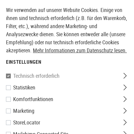
14373 PRODUKTE SOFORT AB LAGER VERFÜGBAR
Wir verwenden auf unserer Website Cookies. Einige von
ihnen sind technisch erforderlich (z.B. für den Warenkorb,
Filter, etc.), während andere Marketing- und
Analysezwecke dienen. Sie können entweder alle (unsere
EUROPÄISCHER AIRSOFT SHOP & GROßHÄNDLER
Empfehlung) oder nur technisch erforderliche Cookies
akzeptieren.
Mehr Informationen zum Datenschutz lesen.
Home
Airguns
Zubehör
Montagen
30mm Mount R
EINSTELLUNGEN
Leapers
Technisch erforderlich
Statistiken
30mm Mount Rings Medium
Komfortfunktionen
Marketing
StoreLocator