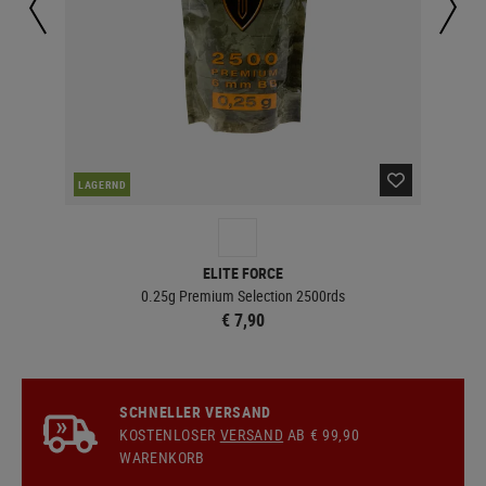
LAGERND
LA
ELITE FORCE
0.25g Premium Selection 2500rds
€ 7,90
SCHNELLER VERSAND
KOSTENLOSER
VERSAND
AB € 99,90
WARENKORB