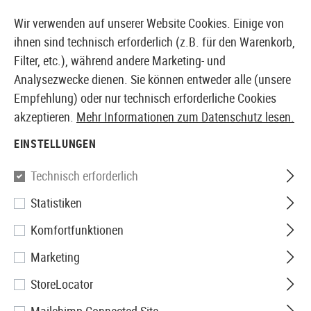
14410 PRODUKTE SOFORT AB LAGER VERFÜGBAR
Wir verwenden auf unserer Website Cookies. Einige von
ihnen sind technisch erforderlich (z.B. für den Warenkorb,
Filter, etc.), während andere Marketing- und
Analysezwecke dienen. Sie können entweder alle (unsere
EUROPÄISCHER AIRSOFT SHOP & GROßHÄNDLER
Empfehlung) oder nur technisch erforderliche Cookies
akzeptieren.
Mehr Informationen zum Datenschutz lesen.
Home
Airguns
Zubehör
Montagen
25.4mm Mount
EINSTELLUNGEN
Leapers
Technisch erforderlich
Statistiken
25.4mm Mount Rings Low
Komfortfunktionen
Marketing
StoreLocator