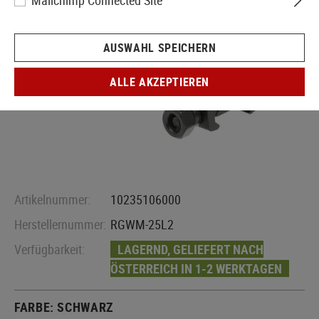
Mailchimp Connected Site
AUSWAHL SPEICHERN
ALLE AKZEPTIEREN
Artikelnummer:
10235106000
Herstellernummer:
RGWM-25L2
Verfügbarkeit:
LAGERND, GELIEFERT NACH
ÖSTERREICH IN 1-2 WERKTAGEN
FARBE:
SCHWARZ