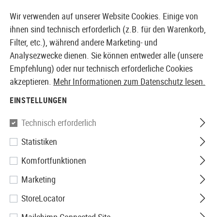
14387 PRODUKTE SOFORT AB LAGER VERFÜGBAR
Wir verwenden auf unserer Website Cookies. Einige von
ihnen sind technisch erforderlich (z.B. für den Warenkorb,
Filter, etc.), während andere Marketing- und
Analysezwecke dienen. Sie können entweder alle (unsere
EUROPÄISCHER AIRSOFT SHOP & GROßHÄNDLER
Empfehlung) oder nur technisch erforderliche Cookies
akzeptieren.
Mehr Informationen zum Datenschutz lesen.
Home
Airguns
Zubehör
Montagen
25.4mm High P
EINSTELLUNGEN
Leapers
Technisch erforderlich
Statistiken
25.4mm High Profile Steel
Komfortfunktionen
Picatinny Rings
Marketing
StoreLocator