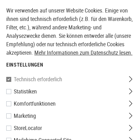
14410 PRODUKTE SOFORT AB LAGER VERFÜGBAR
Wir verwenden auf unserer Website Cookies. Einige von
ihnen sind technisch erforderlich (z.B. für den Warenkorb,
Filter, etc.), während andere Marketing- und
Analysezwecke dienen. Sie können entweder alle (unsere
EUROPÄISCHER AIRSOFT SHOP & GROßHÄNDLER
Empfehlung) oder nur technisch erforderliche Cookies
akzeptieren.
Mehr Informationen zum Datenschutz lesen.
Home
Airsoft Zubehör
Anbauteile
Schienenabdec
EINSTELLUNGEN
Manta
Technisch erforderlich
Statistiken
2.75 Inch Micro Pocket Switch
Komfortfunktionen
Holder with Button
Marketing
StoreLocator