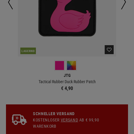
LAGERND
LA
JTG
Tactical Rubber Duck Rubber Patch
€ 4,90
SCHNELLER VERSAND
KOSTENLOSER
VERSAND
AB € 99,90
WARENKORB