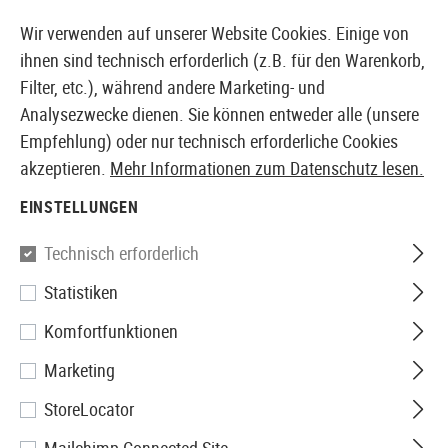
14410 PRODUKTE SOFORT AB LAGER VERFÜGBAR
Wir verwenden auf unserer Website Cookies. Einige von
ihnen sind technisch erforderlich (z.B. für den Warenkorb,
Filter, etc.), während andere Marketing- und
Analysezwecke dienen. Sie können entweder alle (unsere
EUROPÄISCHER AIRSOFT SHOP & GROßHÄNDLER
Empfehlung) oder nur technisch erforderliche Cookies
akzeptieren.
Mehr Informationen zum Datenschutz lesen.
Home
Zubehör
Beobachtung & Zielerfassung
Fern
EINSTELLUNGEN
Firefield
Technisch erforderlich
Statistiken
10x42 Binoculars
Komfortfunktionen
Marketing
StoreLocator