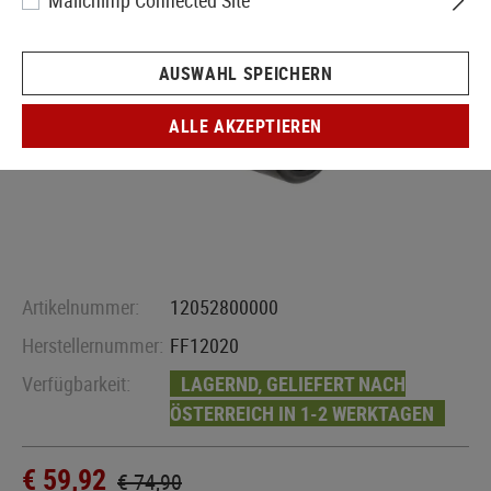
Mailchimp Connected Site
AUSWAHL SPEICHERN
ALLE AKZEPTIEREN
Artikelnummer:
12052800000
Herstellernummer:
FF12020
Verfügbarkeit:
LAGERND, GELIEFERT NACH
ÖSTERREICH IN 1-2 WERKTAGEN
€ 59,92
€ 74,90