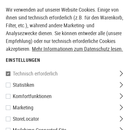
14373 PRODUKTE SOFORT AB LAGER VERFÜGBAR
Wir verwenden auf unserer Website Cookies. Einige von
ihnen sind technisch erforderlich (z.B. für den Warenkorb,
Filter, etc.), während andere Marketing- und
Analysezwecke dienen. Sie können entweder alle (unsere
EUROPÄISCHER AIRSOFT SHOP & GROßHÄNDLER
Empfehlung) oder nur technisch erforderliche Cookies
akzeptieren.
Mehr Informationen zum Datenschutz lesen.
Home
Airsoft Zubehör
Munition
Diverse Munition
EINSTELLUNGEN
Madbull
Technisch erforderlich
Statistiken
0.48g 8mm High Impact 850rds
Komfortfunktionen
Marketing
StoreLocator