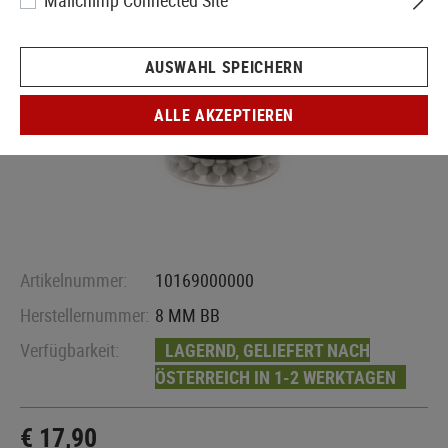
Mailchimp Connected Site
AUSWAHL SPEICHERN
ALLE AKZEPTIEREN
Artikelnummer:
10169000000
Herstellernummer:
8 MM BB
Verfügbarkeit:
LAGERND, GELIEFERT NACH
ÖSTERREICH IN 1-2 WERKTAGEN
€ 17,90