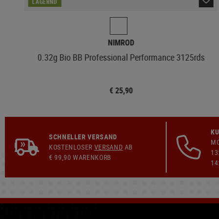
LAGERND
NIMROD
0.32g Bio BB Professional Performance 3125rds
€ 25,90
KU
SCHNELLER VERSAND
MO
KOSTENLOSER
VERSAND
AB
13
€ 99,90 WARENKORB
14