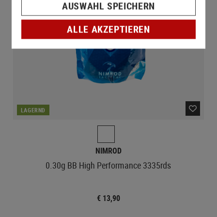
AUSWAHL SPEICHERN
ALLE AKZEPTIEREN
LAGERND
NIMROD
0.30g BB High Performance 3335rds
€ 13,90