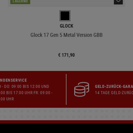
LAGERND
GLOCK
Glock 17 Gen 5 Metal Version GBB
€ 171,90
NDENSERVICE
 - DO: 09:00 BIS 12:00 UND
GELD-ZURÜCK-GARA
:00 BIS 17:00 UHR FR: 09:00 -
14 TAGE GELD-ZURÜ
:00 UHR