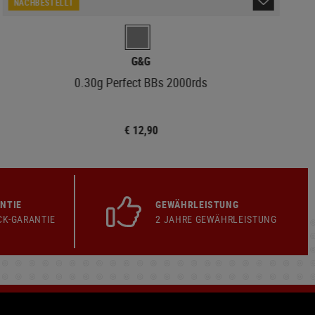
NACHBESTELLT
G&G
0.30g Perfect BBs 2000rds
0
€ 12,90
NTIE
GEWÄHRLEISTUNG
CK-GARANTIE
2 JAHRE GEWÄHRLEISTUNG