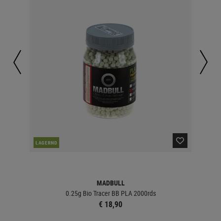
LAGERND
LA
MADBULL
0.25g Bio Tracer BB PLA 2000rds
€ 18,90