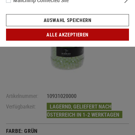
Mailchimp Connected Site
AUSWAHL SPEICHERN
ALLE AKZEPTIEREN
Artikelnummer:
10931020000
Verfügbarkeit:
LAGERND, GELIEFERT NACH
ÖSTERREICH IN 1-2 WERKTAGEN
FARBE:
GRÜN