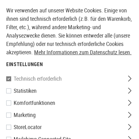
14373 PRODUKTE SOFORT AB LAGER VERFÜGBAR
Wir verwenden auf unserer Website Cookies. Einige von
ihnen sind technisch erforderlich (z.B. für den Warenkorb,
Filter, etc.), während andere Marketing- und
Analysezwecke dienen. Sie können entweder alle (unsere
EUROPÄISCHER AIRSOFT SHOP & GROßHÄNDLER
Empfehlung) oder nur technisch erforderliche Cookies
akzeptieren.
Mehr Informationen zum Datenschutz lesen.
Home
Airsoft Zubehör
Munition
Bio Tracer BBs
EINSTELLUNGEN
Nimrod
Technisch erforderlich
Statistiken
0.20g Bio Tracer BB High
Komfortfunktionen
Performance 2000rds
Marketing
StoreLocator